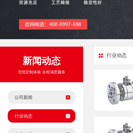
行业动态
新闻动态
无忧定制体验 全程满意服务
公司新闻
行业动态