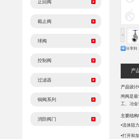
止回阀
截止阀
<
球阀
分享到
控制阀
产
过滤器
产品设计
闸阀是最
铜阀系列
工、冶金
主要结构
消防阀门
•
流体阻
•
打开和