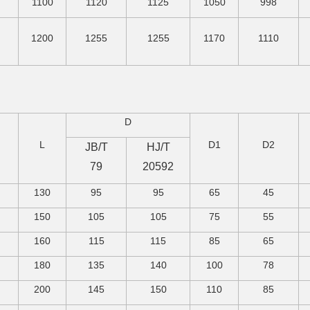
1100
1120
1125
1050
998
1200
1255
1255
1170
1110
D
L
D1
D2
JB/T
HJ/T
79
20592
130
95
95
65
45
150
105
105
75
55
160
115
115
85
65
180
135
140
100
78
200
145
150
110
85