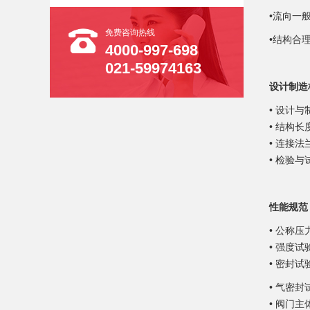
•
流向一
免费咨询热线
•
结构合
4000-997-698
021-59974163
设计制造
• 设计与制
• 结构长度
• 连接法兰
• 检验与试
性能规范
• 公称压力
• 强度试验
• 密封试验
• 气密封
• 阀门主体