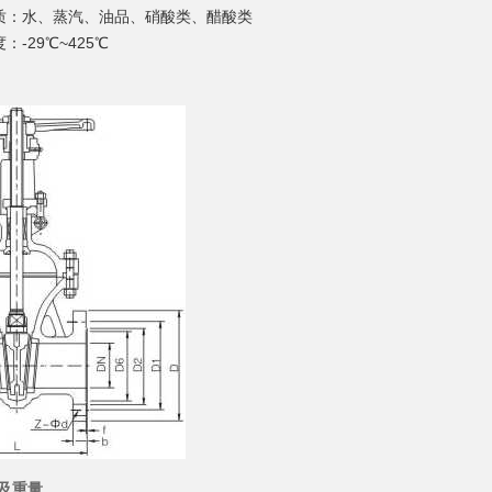
介质：水、蒸汽、油品、硝酸类、醋酸类
度：-29℃~425℃
及重量