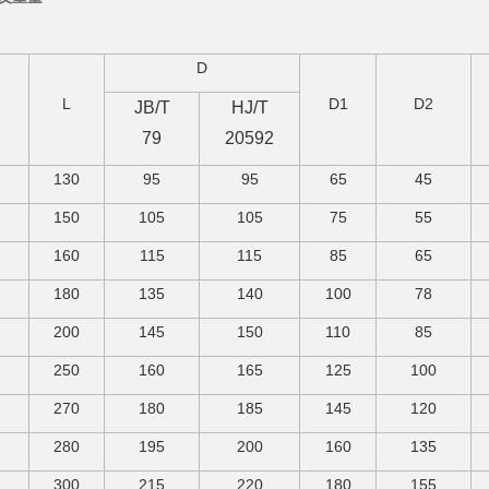
D
L
D1
D2
JB/T
HJ/T
79
20592
130
95
95
65
45
150
105
105
75
55
160
115
115
85
65
180
135
140
100
78
200
145
150
110
85
250
160
165
125
100
270
180
185
145
120
280
195
200
160
135
300
215
220
180
155