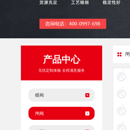
闸
产品中心
无忧定制体验 全程满意服务
蝶阀
闸阀