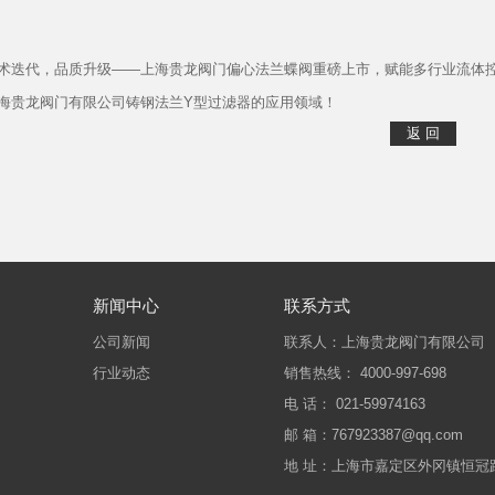
术迭代，品质升级——上海贵龙阀门偏心法兰蝶阀重磅上市，赋能多行业流体
海贵龙阀门有限公司铸钢法兰Y型过滤器的应用领域！
新闻中心
联系方式
公司新闻
联系人：上海贵龙阀门有限公司
行业动态
销售热线： 4000-997-698
电 话： 021-59974163
邮 箱：767923387@qq.com
地 址：上海市嘉定区外冈镇恒冠路